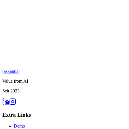
6. Aufbewahrung
Personendaten speichern wir nur so lange, wie es für die genannten Zw
7. Ihre Rechte
Nach dem Schweizer Datenschutzgesetz (DSG) haben Sie das Recht a
8. Sicherheit
Wir treffen angemessene technische und organisatorische Massnahmen
[
askantis
]
Value from AI
Seit 2023
Extra Links
Demo