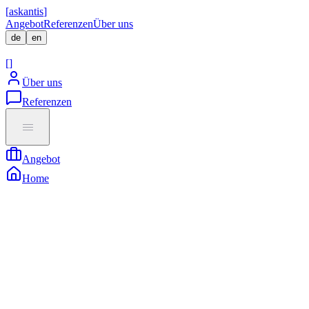
[
askantis
]
Angebot
Referenzen
Über uns
de
en
[
Direkt Termin Buchen
]
[
]
Über uns
Referenzen
Angebot
Home
1. Verantwortliche Stelle