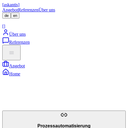
[
askantis
]
Angebot
Referenzen
Über uns
de
en
[
Direkt Termin Buchen
]
[
]
Über uns
Referenzen
Angebot
Home
Prozessautomatisierung