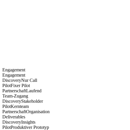
Partnerschaft
Engagement
Engagement
Discovery
Nur Call
Pilot
Fixer Pilot
Partnerschaft
Laufend
Team-Zugang
Discovery
Stakeholder
Pilot
Kernteam
Partnerschaft
Organisation
Deliverables
Discovery
Insights
Pilot
Produktiver Prototyp